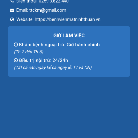
Điện thoại:
0259.3.822.440
Email:
ttckm@gmail.com
Website:
https://benhvienmatninhthuan.vn
GIỜ LÀM VIỆC
Khám bệnh ngoại trú: Giờ hành chính
(Th.2 đến Th.6)
Điều trị nội trú: 24/24h
(Tất cả các ngày kể cả ngày lễ, T7 và CN)