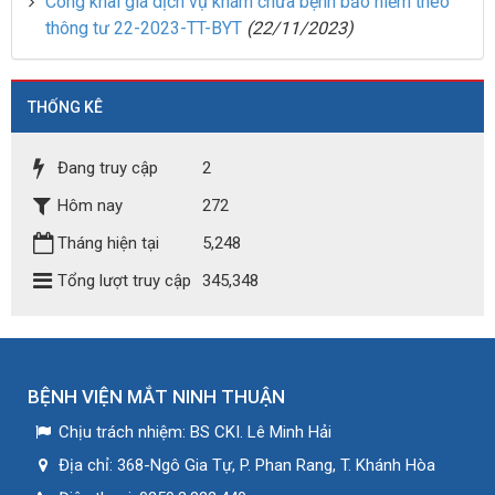
Công khai giá dịch vụ khám chữa bệnh bảo hiểm theo
thông tư 22-2023-TT-BYT
(22/11/2023)
THỐNG KÊ
Đang truy cập
2
Hôm nay
272
Tháng hiện tại
5,248
Tổng lượt truy cập
345,348
BỆNH VIỆN MẮT NINH THUẬN
Chịu trách nhiệm:
BS CKI. Lê Minh Hải
Địa chỉ:
368-Ngô Gia Tự, P. Phan Rang, T. Khánh Hòa