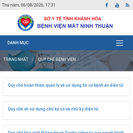
Thứ năm, 06/08/2026, 17:31
DANH MỤC
TRANG NHẤT
QUY CHẾ BỆNH VIỆN
Quy chế hoàn thiện quản lý và sử dụng hồ sơ bệnh án điện tử
Quy chế về sử dụng chữ ký số và chữ ký điện tử
Quy chế bảo mật thông tin và Quyền riêng tư của người bệnh