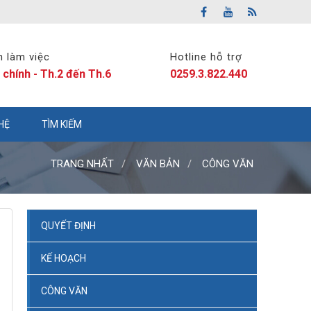
n làm việc
Hotline hỗ trợ
 chính - Th.2 đến Th.6
0259.3.822.440
 HỆ
TÌM KIẾM
TRANG NHẤT
VĂN BẢN
CÔNG VĂN
QUYẾT ĐỊNH
KẾ HOẠCH
CÔNG VĂN