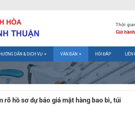
Thời gia
Giờ hành
HƯỚNG DẪN & DỊCH VỤ
VĂN BẢN
HỎI ĐÁP
LIÊN
õ hồ sơ dự báo giá mặt hàng bao bì, túi