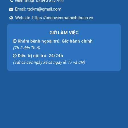
Điện thoại:
0259.3.822.440
Email:
ttckm@gmail.com
Website:
https://benhvienmatninhthuan.vn
GIỜ LÀM VIỆC
Khám bệnh ngoại trú: Giờ hành chính
(Th.2 đến Th.6)
Điều trị nội trú: 24/24h
(Tất cả các ngày kể cả ngày lễ, T7 và CN)