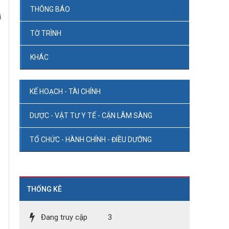
THÔNG BÁO
i
TỜ TRÌNH
KHÁC
KẾ HOẠCH - TÀI CHÍNH
DƯỢC - VẬT TƯ Y TẾ - CẬN LÂM SÀNG
TỔ CHỨC - HÀNH CHÍNH - ĐIỀU DƯỠNG
THỐNG KÊ
Đang truy cập
3