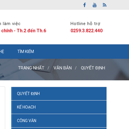
n làm việc
Hotline hỗ trợ
 chính - Th.2 đến Th.6
0259.3.822.440
 HỆ
TÌM KIẾM
TRANG NHẤT
VĂN BẢN
QUYẾT ĐỊNH
QUYẾT ĐỊNH
KẾ HOẠCH
CÔNG VĂN