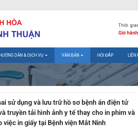
Thời gia
Giờ hành
HƯỚNG DẪN & DỊCH VỤ
VĂN BẢN
HỎI ĐÁP
LIÊN
i sử dụng và lưu trữ hồ sơ bệnh án điện tử
và truyền tải hình ảnh y tế thay cho in phim và
 việc in giấy tại Bệnh viện Mắt Ninh