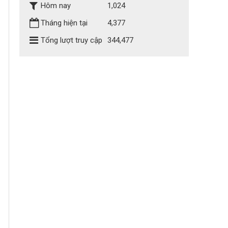
Hôm nay
1,024
Tháng hiện tại
4,377
Tổng lượt truy cập
344,477