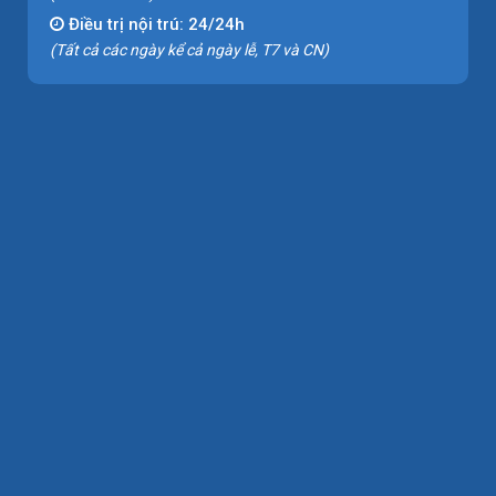
Điều trị nội trú: 24/24h
(Tất cả các ngày kể cả ngày lễ, T7 và CN)