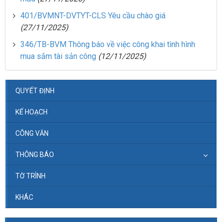
401/BVMNT-DVTYT-CLS Yêu cầu chào giá
(27/11/2025)
346/TB-BVM Thông báo về việc công khai tình hình
mua sắm tài sản công
(12/11/2025)
QUYẾT ĐỊNH
KẾ HOẠCH
CÔNG VĂN
THÔNG BÁO
TỜ TRÌNH
KHÁC