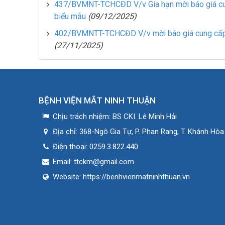
437/BVMNT-TCHCĐD V/v Gia hạn mời báo giá cung
biểu mẫu
(09/12/2025)
402/BVMNTT-TCHCĐD V/v mời báo giá cung cấp c
(27/11/2025)
BỆNH VIỆN MẮT NINH THUẬN
Chịu trách nhiệm:
BS CKI. Lê Minh Hải
Địa chỉ:
368-Ngô Gia Tự, P. Phan Rang, T. Khánh Hòa
Điện thoại:
0259.3.822.440
Email:
ttckm@gmail.com
Website:
https://benhvienmatninhthuan.vn