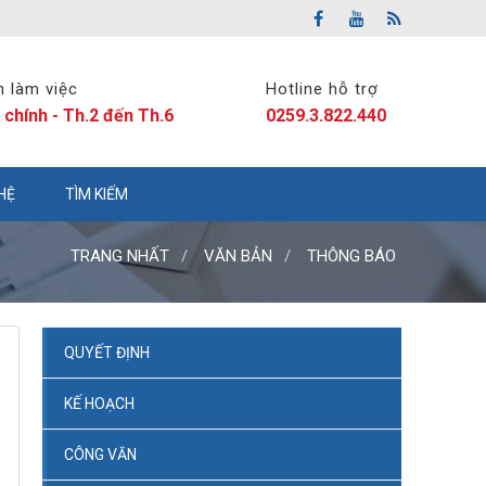
n làm việc
Hotline hỗ trợ
 chính - Th.2 đến Th.6
0259.3.822.440
 HỆ
TÌM KIẾM
TRANG NHẤT
VĂN BẢN
THÔNG BÁO
QUYẾT ĐỊNH
KẾ HOẠCH
CÔNG VĂN