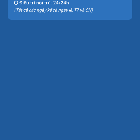
Điều trị nội trú: 24/24h
(Tất cả các ngày kể cả ngày lễ, T7 và CN)