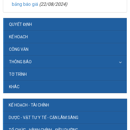
bảng báo giá
(22/08/2024)
QUYẾT ĐỊNH
KẾ HOẠCH
CÔNG VĂN
THÔNG BÁO
TỜ TRÌNH
KHÁC
KẾ HOẠCH - TÀI CHÍNH
DƯỢC - VẬT TƯ Y TẾ - CẬN LÂM SÀNG