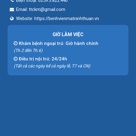
Điện thoại:
0259.3.822.440
Email:
ttckm@gmail.com
Website:
https://benhvienmatninhthuan.vn
GIỜ LÀM VIỆC
Khám bệnh ngoại trú: Giờ hành chính
(Th.2 đến Th.6)
Điều trị nội trú: 24/24h
(Tất cả các ngày kể cả ngày lễ, T7 và CN)