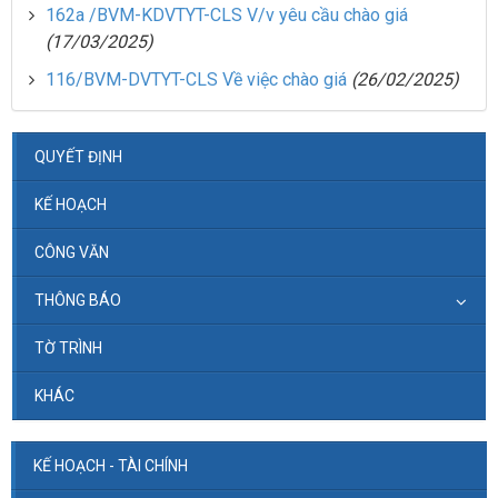
162a /BVM-KDVTYT-CLS V/v yêu cầu chào giá
(17/03/2025)
116/BVM-DVTYT-CLS Về việc chào giá
(26/02/2025)
QUYẾT ĐỊNH
KẾ HOẠCH
CÔNG VĂN
THÔNG BÁO
TỜ TRÌNH
KHÁC
KẾ HOẠCH - TÀI CHÍNH