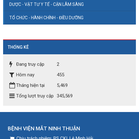
DƯỢC - VẬT TƯ Y TẾ - CẬN LÂM SÀNG
TỔ CHỨC - HÀNH CHÍNH - ĐIỀU DƯỠNG
THỐNG KÊ
Đang truy cập
2
Hôm nay
455
Tháng hiện tại
5,469
Tổng lượt truy cập
345,569
BỆNH VIỆN MẮT NINH THUẬN
Chịu trách nhiệm:
BS CKI. Lê Minh Hải