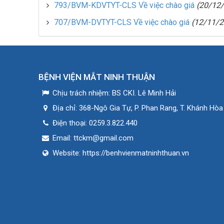
793/BVM-KDVTYT-CLS Về việc chào giá
(20/12
707/BVM-DVTYT-CLS Về việc chào giá
(12/11/2
BỆNH VIỆN MẮT NINH THUẬN
Chịu trách nhiệm:
BS CKI. Lê Minh Hải
Địa chỉ:
368-Ngô Gia Tự, P. Phan Rang, T. Khánh Hòa
Điện thoại:
0259.3.822.440
Email:
ttckm@gmail.com
Website:
https://benhvienmatninhthuan.vn