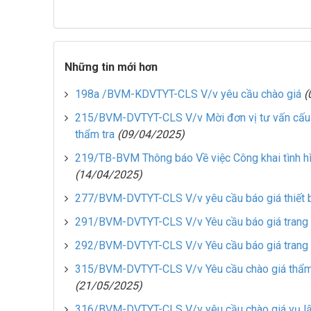
Những tin mới hơn
198a /BVM-KDVTYT-CLS V/v yêu cầu chào giá
(
215/BVM-DVTYT-CLS V/v Mời đơn vị tư vấn cấu hình
thẩm tra
(09/04/2025)
219/TB-BVM Thông báo Về việc Công khai tình hìn
(14/04/2025)
277/BVM-DVTYT-CLS V/v yêu cầu báo giá thiết b
291/BVM-DVTYT-CLS V/v Yêu cầu báo giá trang th
292/BVM-DVTYT-CLS V/v Yêu cầu báo giá trang th
315/BVM-DVTYT-CLS V/v Yêu cầu chào giá thẩm đ
(21/05/2025)
316/BVM-DVTYT-CLS V/v yêu cầu chào giá vụ l