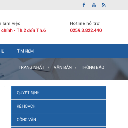
n làm việc
Hotline hỗ trợ
 chính - Th.2 đến Th.6
0259.3.822.440
 HỆ
TÌM KIẾM
TRANG NHẤT
VĂN BẢN
THÔNG BÁO
QUYẾT ĐỊNH
KẾ HOẠCH
CÔNG VĂN